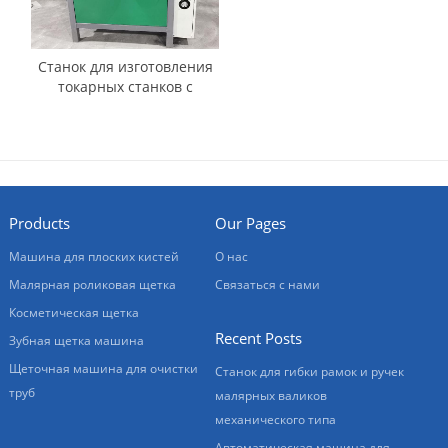
Станок для изготовления
токарных станков с
косметической щеткой с
ЧПУ
Products
Our Pages
Машина для плоских кистей
О нас
Малярная роликовая щетка
Связаться с нами
Косметическая щетка
Recent Posts
Зубная щетка машина
Щеточная машина для очистки
Станок для гибки рамок и ручек
труб
малярных валиков
механического типа
Автоматическая машина для