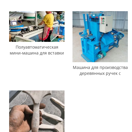
роликовой щеткой
Полуавтоматическая
мини-машина для вставки
и расчесывания
колпачков роликовых
Машина для производства
щеток
деревянных ручек с
возвратно-
поступательным
движением