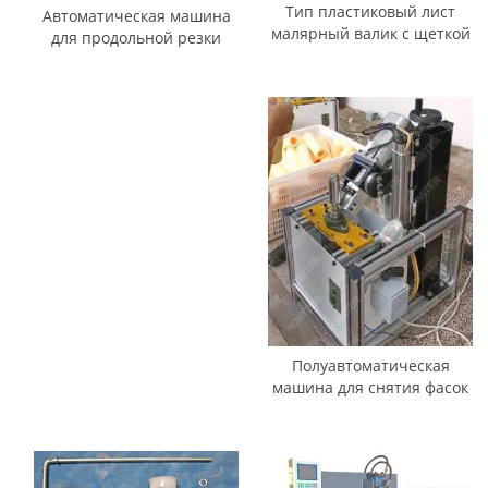
Тип пластиковый лист
Автоматическая машина
малярный валик с щеткой
для продольной резки
и термосварной намоткой
ткани с малярными
щетками
Полуавтоматическая
машина для снятия фасок
с крышки малярного
валика