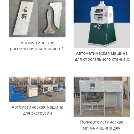
Автоматическая
распиловочная машина S-
Автоматическая машина
образной формы для
для строгального станка с
производства сырья для
деревянной ручкой для
малярных кистей
кисти
Автоматическая машина
для экструзии
полипропиленовых трубок
Полуавтоматическая
с роликовыми щетками
мини-машина для
плавления и закрытия с