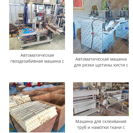
соломинок
Автоматическая
Автоматическая машина
гвоздезабивная машина с
для резки щетины кисти с
головкой для малярной
функцией выравнивания
кисти и деревянной
ручкой
Машина для склеивания
труб и намотки ткани с