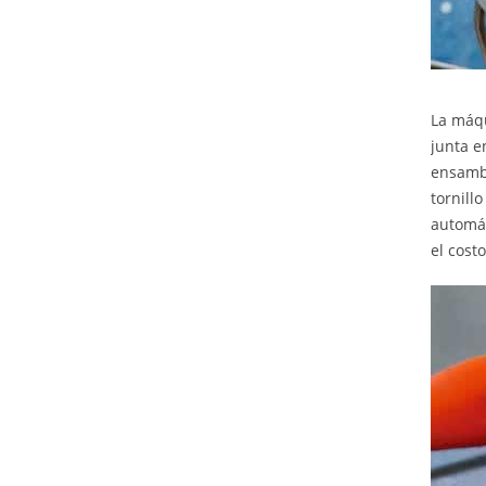
La máqu
junta e
ensambl
tornill
automát
el costo