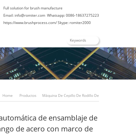
Full solution for brush manufacture
Email: info@romiter.com
Whatsapp: 0086-18637275223
https://www.brushprocess.com/
Skype: romiter2000
Home
Productos
Máquina De Cepillo De Rodillo De
Máquina Automática De Ensamblaje De Jaula Y Mango De
automática de ensamblaje de
Acero Con Marco De Rodillo De Pintura
ango de acero con marco de