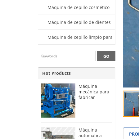
pintura
Máquina de cepillo cosmético
Máquina de cepillo de dientes
Máquina de cepillo limpio para
tubos
Hot Products
Máquina
mecánica para
fabricar
mangos y
marcos de
rodillos de
pintura
Máquina
PRO
automática