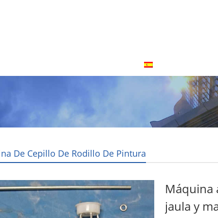
otros
Contacta con nosotras
Español
na De Cepillo De Rodillo De Pintura
Pintura
Máquina 
jaula y m