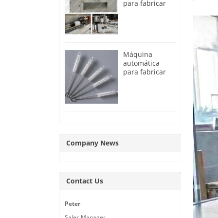
para fabricar
cepillos para
limpiar tubos
de alambre de
acero trenzado
Máquina
automática
para fabricar
cepillos para
limpiar tubos y
pajas
Company News
Contact Us
Peter
Sales Manager